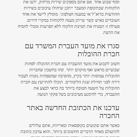
וסוף שבוע אחד. אם אתם מספקים שירות מרחוק, ידעו את
הלקוחות שבתקופת המעבר ייתכן שיחולו עיכובים בשירות
ההודעות בדוא"ל או במענה הטלפוני. מומלץ לייעד את אחד
העובדים כאיש קשר שייתן מענה ללקוחות במקרי חירום.
פעולה זו תבטיח את תמיכת הלקוח ללא הפרעות ומבלי להסיח
את הדעת.
סגרו את מועד העברת המשרד עם
חברת ההובלות
חשוב לקבוע את מועד ההעברה עם חברת ההובלה לפחות
שבועיים מראש ואף מוקדם יותר. קחו בחשבון שחברות
ההובלות עמוסות יותר בקיץ, מהסיבה שמשפחות נוטות לעבור
דירה לפני תחילת שנת הלימודים. תוכלו להתייעץ עם חברת
ההובלות על השעה הטובה ביותר בה כדאי לבצע את
ההעברה, כדי להימנע מעיכובים בשל פקקי תנועה.
עדכנו את הכתובת החדשה באתר
החברה
כאשר אתם שקועים בקופסאות ובאריזות, אתם עלולים
להתעלם מאחד הדברים החשובים ביותר, והוא עדכון כתובת