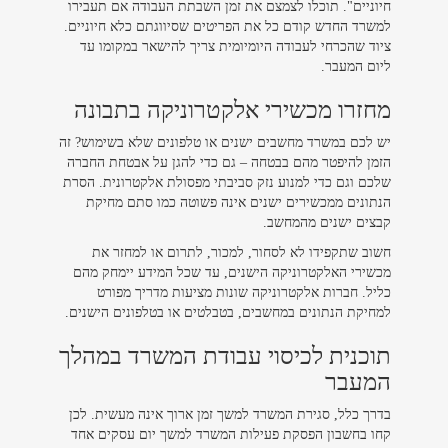
חיוניים". תוכלו לצמצם את זמן השבתת העבודה אם תעבירו
למשרד החדש קודם כל את הפריטים שסיווגתם כלא חיוניים.
ציוד שהכרחי לעבודה היומיומית צריך להישאר במקומו עד
ליום המעבר.
מחזרו מכשירי אלקטרוניקה בתבונה
יש לכם במשרד מחשבים ישנים או טלפונים שלא בשימוש? זה
הזמן להיפטר מהם בבטחה – גם כדי להגן על אבטחת החברה
שלכם וגם כדי למנוע נזק סביבתי מפסולת אלקטרונית. הסרת
הנתונים ממכשירים ישנים אינה פשוטה כמו סתם מחיקת
קבצים ישנים מהמחשב.
חשוב שתקפידו לא לסחור, למכור, לתרום או למחזר את
מכשירי האלקטרוניקה הישנים, עד שכל המידע יימחק מהם
כליל. חברות אלקטרוניקה שונות מציעות מדריך מפורט
למחיקת הנתונים במחשבים, בטבלטים או בטלפונים הישנים.
תוכנית לכיסוי עבודת המשרד במהלך
המעבר
בדרך כלל, סגירת המשרד למשך זמן ארוך אינה מעשית. לכן
קחו בחשבון הפסקת פעילות המשרד למשך יום עסקים אחד