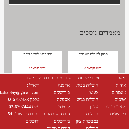
title
cont
מאמרים נוספים
תכנון להובלת משרדים
מתי כדאי לעבור דירה?
לחצו לקריאה >
לחצו לקריאה >
ראשי
איזורי שירות
שירותים נוספים
צור קשר
אודות
הובלות בבית
אחסנה
דוא"ל :
מאמרים
שמש
בירושלים
bshabtay@gmail.com
וטיפים
הובלות בגוש
אספקת
טלפון 02-6797333
מחירי הובלה
עציון
קרטונים
פקס 02-6797444
בירושלים
הובלות
הובלה עם מנוף
כתובת : רשב"ג 54
במבשרת ציון
בירושלים
ירושלים
הובלות
הובלות מהיום