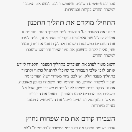
עבורכם 6 טיפים חשובים שיאפשרו לכם לבצע את המעבר
למשרד החדש בקלות ובמהירות.
התחילו מוקדם את תהליך התכנון
תכננו את המעבר כ-3 חודשים לפני תאריך היעד. תוכנית זו
אמורה לכלול שני אלמנטים עיקריים: מצד אחד, עליה לערב
את העובדים במשימות השונות ולחלק תחומי אחריות; ומצד
שני, עליה לקחת בחשבון את מיון הציוד והריהוט שיעברו
למשרד החדש.
חשוב מאוד לערב את העובדים בתהליך המעבר. הקפידו ליידע
אותם לגבי שלבי העבודה כך שיוכלו להתנהל כראוי ולתמוך
בתהליך מעבר חלק. יש לכם ציוד משרדי ישן? העריכו מה
יעבור למשרד החדש, מה תתרמו ומה תשמידו באופן מאובטח.
ארגוני צדקה רבים ישמחו לקבל ריהוט משרדי ישן, אבל אל
תשאירו את הדברים לרגע האחרון – תאמו את הדברים
מראש. תכנון מוקדם יסייע לייעל את הלוגיסטיקה וימנע
בעיות מיותרות.
העבירו קודם את מה שפחות נחוץ
ערכו רשימה וחלקו את כל פרטי המשרד ל"בסיסיים" ו"לא