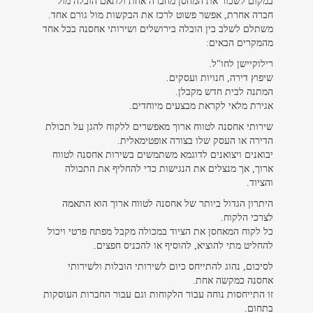
במקום לשכור את המחסן מחברה אחת ולתאם הובלה מול
חברה אחרת, אפשר פשוט לרכז את הבקשות מול גורם אחד.
משתלם לשלב בין הובלה בירושלים ושירותי אחסנה בכל אחד
מהמקרים הבאים:
רילוקיישן לחו"ל.
שיפוץ דירה, חנויות ועסקים.
המתנה לבית חדש מקבלן.
אגירת מלאי לקראת מבצעים מיוחדים.
שירותי אחסנה לטווח ארוך מאפשרים ללקוח להגן על תכולת
הדירה או העסק שלו בצורה אופטימאלית.
יבואנים ויצואנים לדוגמא משתמשים בשירות אחסנה לטווח
ארוך, אך מנצלים את הנגישות כדי להחליף את התכולה
והציוד.
היתרון הגדול ביותר של אחסנה לטווח ארוך הוא התאמה
לצרכי הלקוח.
כל לקוח המאחסן את הציוד במכולה מקבל מפתח פרטי ויכול
להחליט מתי להוציא, להוסיף או להכניס חפצים.
לסיכום, נהוג להתייחס כיום לשירותי הובלות ולשירותי
אחסנה כמקשה אחת.
זו התייחסות נוחה עבור הלקוחות וגם עבור החברות העוסקות
בתחום.