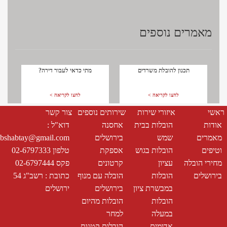
cont
מאמרים נוספים
תכנון להובלת משרדים
מתי כדאי לעבור דירה?
לחצו לקריאה >
לחצו לקריאה >
ראשי
איזורי שירות
שירותים נוספים
צור קשר
אודות
הובלות בבית
אחסנה
דוא"ל :
מאמרים
שמש
בירושלים
bshabtay@gmail.com
וטיפים
הובלות בגוש
אספקת
טלפון 02-6797333
מחירי הובלה
עציון
קרטונים
פקס 02-6797444
בירושלים
הובלות
הובלה עם מנוף
כתובת : רשב"ג 54
במבשרת ציון
בירושלים
ירושלים
הובלות
הובלות מהיום
במעלה
למחר
אדומים
הובלות קטנות