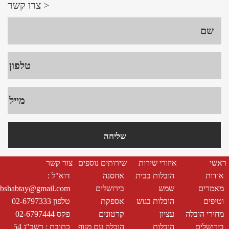
צרו קשר >
ראשי
איזורי שירות
שירותים נוספים
צור קשר
אודות
הובלות בבית
אחסנה
דוא"ל :
מאמרים
שמש
בירושלים
bshabtay@gmail.com
וטיפים
הובלות בגוש
אספקת
טלפון 02-6797333
מחירי הובלה
עציון
קרטונים
פקס 02-6797444
בירושלים
הובלות
הובלה עם מנוף
כתובת : רשב"ג 54