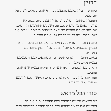
הבניין
כיוון שההובלה שלכם מתבצעת בחורף אתם עלולים ליפול על
יום בוצי.
העובדה שההובלה שלכם יכולה להתבצע ביום גשום לא
צריכה לפגוע ביחסים שלכם עם השכנים הקודמים והחדשים.
יום לפני שאתם עוזבים יידעו את השכנים כי אתם עוזבים, את
אותו הדבר עשו בבניין החדש אליו אתם עוברים.
ביום ההובלה וודאו שבעל המקצוע דואג לפרוש משטחי קרטון
בבניין, משטחים אלו יוכלו למנוע לכלוך ובוץ מיותר בבניין
המגורים.
בסיום ההובלה וודאו כי השטחים המשותפים לכם ולשכניכם
בבניין נקיים מלכלוך.
תיאום עם השכנים והקפדה על סדר וניקיון בבניין אותו אתם
עוזבים,
ועוד יותר מזה בבניין אליו אתם עוברים תאפשר לכם להימנע
מכאבי ראש מיותרים.
סגרו הכל מראש
אל תשאירו פרטים פתוחים ליום ההובלה, סגרו את כל
הפרטים ואת כל מה שמגיע לכם לקבל מחברת ההובלות לפני