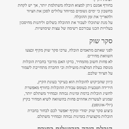
בחורף אמנם ניתן למצוא הובלה משתלמת יותר, אך יש לקחת
בחשבון כי ימים גשומים במיוחד עלולים לסכן את הציוד
ולהאריך את זמן ההובלה.
על מנת שתוכלו לעבור את ההובלה בשלום וליהנות מחיסכון
בעלויות הכנו עבורכם רשימה של עצות שימושיות.
סקר שוק
לפני שאתם מתאמים הובלה, ערכו סקר שוק מקיף ובצעו
השוואת מחירים.
לא פחות חשוב מהמחיר, בדקו האם מדובר בחברת הובלות
מנוסה בעלת המלצות מועילות וכי החברה מתחייבת לשמור
על הציוד שלכם.
כיוון שהביקוש להובלות הוא בעיקר בעונת הקיץ,
הירידה הטבעית בעומס עבודת ההובלות בחורף מאפשרת
להשיג הובלות ברמת זמינות גבוהה ובמחיר משתלם יותר,
שמגיע לעשרות אחוזים פחות בהשוואה לשיא המחיר בקיץ
(יולי-אוגוסט).
ביצוע סקר שוק יסודי ומקיף יאפשר לכם לבחור בחברת
הובלות מקצועית בזמינות גבוהה ובמחיר משתלם.
הובלת דירה בירושלים בחורף