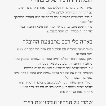
במידה ואתם עוברים לירושלים מעיר אחרת או להפך, שימו
לב לתחזית הנקודתית למוצא וליעד.
הובלה בירושלים בחורף חייבת להתחשב במזג האוויר ההפכפך
של העונה.
כדי להימנע מהפתעות כדאי לסגור את נושא ההובלה בטווח
של תחזית סבירה (לא יותר משבוע).
באיזה כלי רכב מתבצעת ההובלה
מאוד חשוב שתבררו עם המוביל עם איזה כלי רכב הוא מגיע
ביום ההובלה.
כיוון שעונת החורף כוללת ימים סוערים וגשומים, מומלץ מאוד
כי חברת ההובלות תגיע עם משאית סגורה.
אם הציוד שלכם יקר וחשוב אל תשאירו מקום לקצוות
פתוחים, בררו את סוג כלי הרכב שאיתו יגיע המוביל כמה ימים
לפני שתתבצע ההובלה.
הבירור חיוני מאוד ונועד למנוע מצב בו ביום ההובלה הציוד
שלכם יירטב וייפגע כיוון שהמוביל בא עם כלי רכב שאינו
מתאים לסוג הציוד שלכם.
שמרו על הניקיון ועדכנו את דיירי