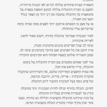
ההובלה.
השארת קצוות פתוחים עלולה לגרום לאי הבנות מיותרות ,
ולמצב בו חברת ההובלות עלולה לבקש תוספת כספית על
סיטואציה בה ההובלה נמשכה זמן רב יותר מן הצפוי בגלל
תנאי מזג האוויר,
או על מצב בו הבאתם איתכם יותר חפצים ממה שהיה נדמה
שדיברתם עליו בהתחלה.
לאור העובדה שמדובר בהובלה בחורף, חשוב מאוד לדאוג
לאריזה איכותית.
שימו לב שכל הפריטים מוגנים מרטיבות ומבוץ.
ארזו היטב את כל הפרטים ואם מדובר בקרטונים שימו לב
שזמן השהייה שלהם בשטח הפתוח הוא המינימום ההכרחי.
עוד לפני שאתם מסכמים עם חברת ההובלות על ביצוע
ההובלה, בררו מראש את הכל,
מה כמות החפצים המדויקת שלכם, מה השירותים שתקבלו
מחברת ההובלות – אריזה, פירוק, הרכבה וכדומה,
וכל פרט נוסף בעל חשיבות הקשור ליום ההובלה.
לסיום, הובלה בחורף יכולה להיות חסכונית יותר מהובלה
בקיץ עד לעשרות אחוזים בעלויות ההובלה.
על מנת שתיהנו מהובלה מקצועית וקלילה גם בחורף, בצעו
סקר שוק מקיף ובחרו בחברת הובלה מקצועית וזמינה.