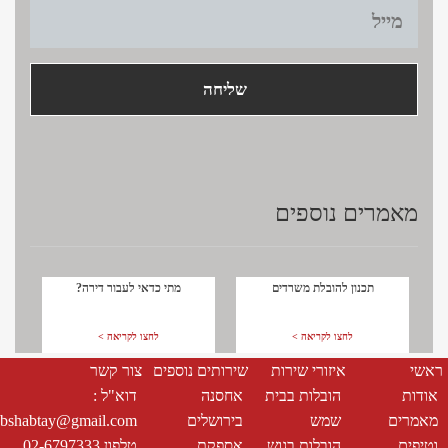
title
cont
מאמרים נוספים
תכנון להובלת משרדים
מתי כדאי לעבור דירה?
לחצו לקריאה >
לחצו לקריאה >
ראשי
איזורי שירות
שירותים נוספים
צור קשר
אודות
הובלות בבית
אחסנה
דוא"ל :
מאמרים
שמש
בירושלים
bshabtay@gmail.com
וטיפים
הובלות בגוש
אספקת
טלפון 02-6797333