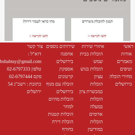
תכנון להובלת משרדים
מתי כדאי לעבור דירה?
לחצו לקריאה >
לחצו לקריאה >
ראשי
איזורי שירות
שירותים נוספים
צור קשר
אודות
הובלות בבית
אחסנה
דוא"ל :
מאמרים
שמש
בירושלים
bshabtay@gmail.com
וטיפים
הובלות בגוש
אספקת
טלפון 02-6797333
מחירי הובלה
עציון
קרטונים
פקס 02-6797444
בירושלים
הובלות
הובלה עם מנוף
כתובת : רשב"ג 54
במבשרת ציון
בירושלים
ירושלים
הובלות
הובלות מהיום
במעלה
למחר
אדומים
הובלות קטנות
הובלות
הובלת דירה
במודיעין
בחורף