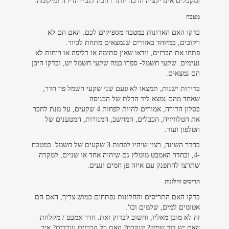
ומקבלים אינדיקציה הרבה יותר רחבה לגביי הדירה ומיקומה.
מטבח
בדקו האם הארונות במטבח מספיקים לכם. האם הם לא
רקובים, במיוחד באזורים שנמצאים מתחת לכיור.
פתחו את הברזים, וודאו שאין סתימה או דליפה או ריחות לא
נעימים. שקעי חשמל- ספרו כמה שקעי חשמל יש, ובדקו היכן
הם נמצאים.
בדירות ישנות, תמצאו לא פעם שני שקעי חשמל פר חדר,
שאחד מהם נמצא ליד הדלת של הכניסה.
בסלון הדירה, אמורים להיות לפחות 4 שקעים, על מנת לחבר
את הטלוויזיה, הכבלים, המחשב, המנורות, המטענים של
הטלפון ועוד.
בחדר השינה, רצוי שיהיו לפחות 3 שקעים של חשמל. במטבח
-4, ובחדר האמבט מומלץ גם שיהיה אחד או שניים, למקרה
שתרצו להתפנק עם איזה פן חמים ונעים.
תריסים וחלונות
בדקו האם התריסים והחלונות נפתחים כמוש צריך, האם הם
אטומים למים, שלמים וכו'.
זה לא מובן מאליו, וחשוב לבדוק זאת. חדר אמבט / מקלחת-
האם יש דוד שמש? יונקרס? האם כל הברזים עובדים? איך