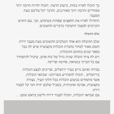
כך תוכלו לארוז בנחת, בישוב הדעת. תוכלו להיות הרבה יותר
מסודרים והרבה יותר מאורגנים, והדבר יקל עליכם בעת
המעבר.
תתחילו לארוז את החפצים שפחות בשימוש, וכך, עם הימים
הקרובים למעבר התמקדו בדברים החשובים.
שלב ההובלה
שלב ההובלה הוא אחד השלבים החשובים בעת מעבר דירה.
חשוב מאוד לבחור בחברת הובלות מקצועית שיש לה כבר
מספר שנים בתחום ההובלות,
ויש לה ציוד הובלה וצוות גדול של כוח אדם, שיכול להתמודד
עם כל הכרוך בנשיאה, סחיבה ופריקה.
במידה ואתם גרים בעיר ירושלים, וצריכים לבצע הובלות
בירושלים , תוכלו להסתייע בשרותנו- שבתאי הובלות,
אשר מתמחים בביצוע הובלות בכל חלקי העיר, בצורה
מקצועית, אמינה ואיכותית, בשביל שלכם יהיה הכי קל לעבור
דירה.
עם שבתאי הובלות, תוכלו לעבור דירה ולישון בראש שקט….
צרו קשר