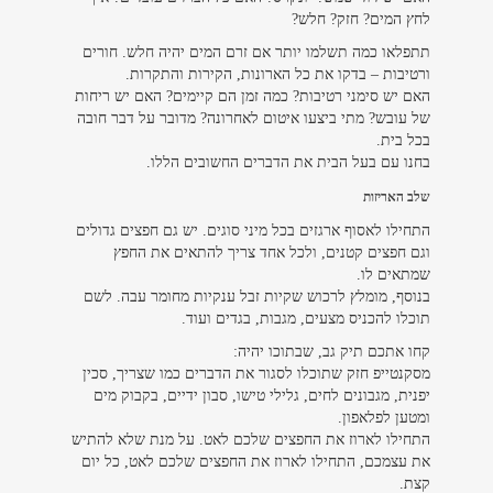
לחץ המים? חזק? חלש?
תתפלאו כמה תשלמו יותר אם זרם המים יהיה חלש. חורים
ורטיבות – בדקו את כל הארונות, הקירות והתקרות.
האם יש סימני רטיבות? כמה זמן הם קיימים? האם יש ריחות
של עובש? מתי ביצעו איטום לאחרונה? מדובר על דבר חובה
בכל בית.
בחנו עם בעל הבית את הדברים החשובים הללו.
שלב האריזות
התחילו לאסוף ארגזים בכל מיני סוגים. יש גם חפצים גדולים
וגם חפצים קטנים, ולכל אחד צריך להתאים את החפץ
שמתאים לו.
בנוסף, מומלץ לרכוש שקיות זבל ענקיות מחומר עבה. לשם
תוכלו להכניס מצעים, מגבות, בגדים ועוד.
קחו אתכם תיק גב, שבתוכו יהיה:
מסקנטייפ חזק שתוכלו לסגור את הדברים כמו שצריך, סכין
יפנית, מגבונים לחים, גלילי טישו, סבון ידיים, בקבוק מים
ומטען לפלאפון.
התחילו לארוז את החפצים שלכם לאט. על מנת שלא להתיש
את עצמכם, התחילו לארוז את החפצים שלכם לאט, כל יום
קצת.