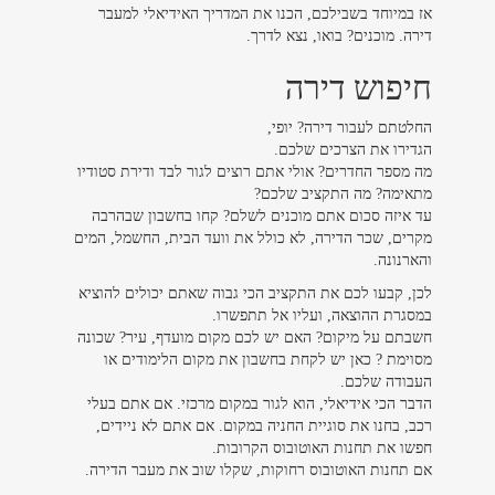
אז במיוחד בשבילכם, הכנו את המדריך האידיאלי למעבר
דירה. מוכנים? בואו, נצא לדרך.
חיפוש דירה
החלטתם לעבור דירה? יופי,
הגדירו את הצרכים שלכם.
מה מספר החדרים? אולי אתם רוצים לגור לבד ודירת סטודיו
מתאימה? מה התקציב שלכם?
עד איזה סכום אתם מוכנים לשלם? קחו בחשבון שבהרבה
מקרים, שכר הדירה, לא כולל את וועד הבית, החשמל, המים
והארנונה.
לכן, קבעו לכם את התקציב הכי גבוה שאתם יכולים להוציא
במסגרת ההוצאה, ועליו אל תתפשרו.
חשבתם על מיקום? האם יש לכם מקום מועדף, עיר? שכונה
מסוימת ? כאן יש לקחת בחשבון את מקום הלימודים או
העבודה שלכם.
הדבר הכי אידיאלי, הוא לגור במקום מרכזי. אם אתם בעלי
רכב, בחנו את סוגיית החניה במקום. אם אתם לא ניידים,
חפשו את תחנות האוטובוס הקרובות.
אם תחנות האוטובוס רחוקות, שקלו שוב את מעבר הדירה.