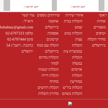
לחצו לקריאה >
לחצו לקריאה >
ראשי
איזורי שירות
שירותים נוספים
צור קשר
אודות
הובלות בבית
אחסנה
דוא"ל :
מאמרים
שמש
בירושלים
bshabtay@gmail.com
וטיפים
הובלות בגוש
אספקת
טלפון 02-6797333
מחירי הובלה
עציון
קרטונים
פקס 02-6797444
בירושלים
הובלות
הובלה עם מנוף
כתובת : רשב"ג 54
במבשרת ציון
בירושלים
ירושלים
הובלות
הובלות מהיום
במעלה
למחר
אדומים
הובלות קטנות
הובלות
הובלת דירה
במודיעין
בחורף
הובלות ביו"ש
הובלת רהיטים
הובלות בשהם
מחירון הובלות