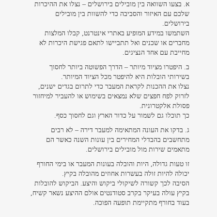
א. בצעו השוואה בין מובילים בירושלים – נצלו את ההיכרות
שלכם עם האיזור והסביבה כדי להשוות בין מובילים
בירושלים.
השתמשו במידע המופיע באתרי אינטרנט, קבלו המלצות
מחברים או שכנים ואל תתביישו לתאם פגישת היכרות לא
מחייבת עם אחד הנציגים.
ב. היפטרו מציוד מיותר – הדרך הפשוטה ביותר לחסוך
בשירותי הובלות היא להיפטר מכל הציוד המיותר.
נצלו את ההכנות לקראת המעבר כדי לתרום בגדים ישנים,
לזרוק לפח חפצים שלא נמצאים בשימוש או להעביר למיחזור
פסולת אלקטרונית.
כך תוכלו גם לשמור על כדור הארץ וגם לחסוך כסף.
ג. בדקו את העונה המתאימה למעבר דירה – לא רבים
מתחשבים בהבדלי המחירים בין עונות השנה כאשר הם
מתאמים שירות מול מובילים בירושלים.
זו טעות גדולה, היות והובלה בעונות המעבר או בימי החורף
יכולה להיות זולה בעשרות אחוזים מהובלה בקיץ.
הסיבה לכך קשורה לשיקולי ביקוש והיצע. הביקוש להובלות
בקיץ עולה בעיקר בקרב סטודנטים אולם ההיצע נשאר קשיח,
בעוד בחורף מתקיימת תופעה הפוכה.